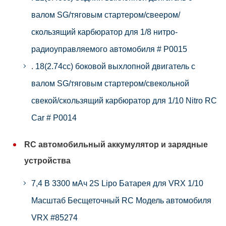
валом SG/тяговым стартером/свеером/
скользящий карбюратор для 1/8 нитро-
радиоуправляемого автомобиля # P0015
. 18(2.74cc) боковой выхлопной двигатель с
валом SG/тяговым стартером/свекольной
свекой/скользящий карбюратор для 1/10 Nitro RC
Car # P0014
RC автомобильный аккумулятор и зарядные
устройства
7,4 В 3300 мАч 2S Lipo Батарея для VRX 1/10
Масштаб Бесщеточный RC Модель автомобиля
VRX #85274