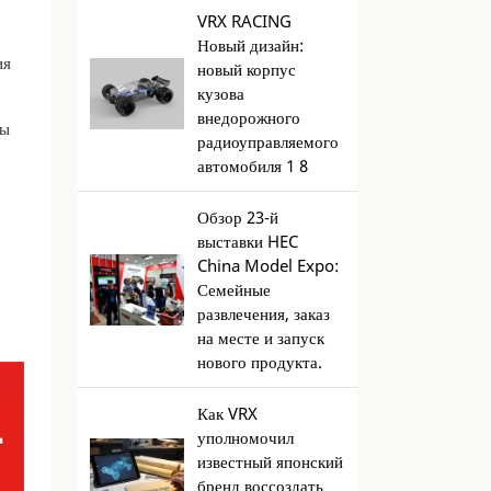
VRX RACING
Новый дизайн:
ия
новый корпус
кузова
внедорожного
мы
радиоуправляемого
автомобиля 1 8
Обзор 23-й
выставки HEC
China Model Expo:
Семейные
развлечения, заказ
на месте и запуск
нового продукта.
Как VRX
уполномочил
известный японский
бренд воссоздать