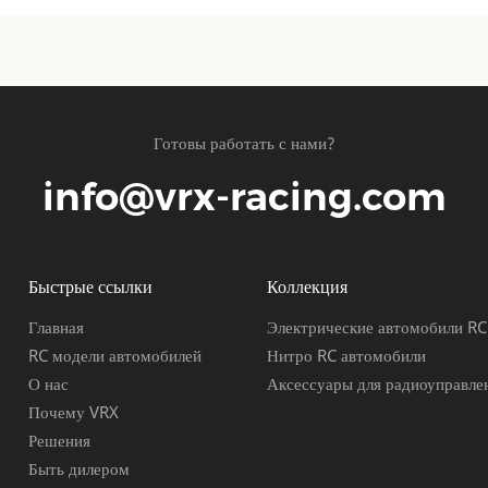
Готовы работать с нами?
info@vrx-racing.com
Быстрые ссылки
Коллекция
Главная
Электрические автомобили RC
RC модели автомобилей
Нитро RC автомобили
О нас
Аксессуары для радиоуправле
Почему VRX
Решения
Быть дилером