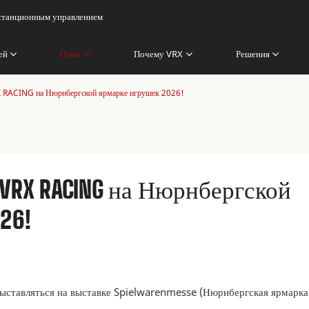
истанционным управлением
ей
О нас
Почему VRX
Решения
X RACING на Нюрнбергской ярмарке игрушек 2026!
VRX RACING на Нюрнбергской
26!
ыставляться на выставке Spielwarenmesse (Нюрнбергская ярмарка