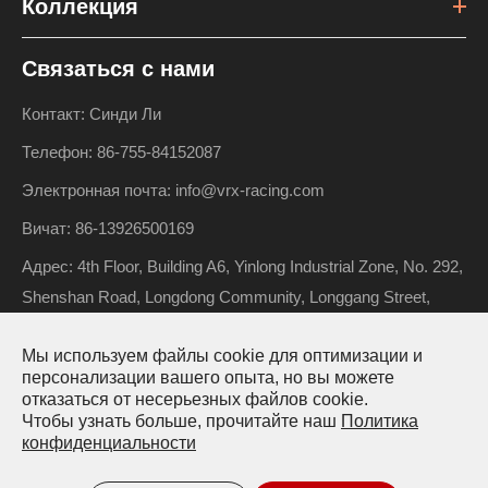
Коллекция
Связаться с нами
Контакт: Синди Ли
Телефон: 86-755-84152087
Электронная почта: info@vrx-racing.com
Вичат: 86-13926500169
Адрес: 4th Floor, Building A6, Yinlong Industrial Zone, No. 292,
Shenshan Road, Longdong Community, Longgang Street,
Longgang District, Shenzhen, Guangdong, China
Мы используем файлы cookie для оптимизации и
персонализации вашего опыта, но вы можете
отказаться от несерьезных файлов cookie.
Авторские права ©
Riverhobby Tech (Shenzhen) Co., Ltd.
Чтобы узнать больше, прочитайте наш
Политика
конфиденциальности
Все права защищены.
Карта сайта
Политика конфиденциальности