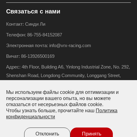
Связаться с нами
Контакт: Синди Ли
Телефон: 86-755-84152087
Электронная почта: info@vrx-racing.com
Вичат: 86-13926500169
Адрес: 4th Floor, Building A6, Yinlong Industrial Zone, No. 292,
Shenshan Road, Longdong Community, Longgang Street,
Longgang District, Shenzhen, Guangdong, China
Мы используем файлы cookie для оптимизации и
персонализации вашего опыта, но вы можете
отказаться от несерьезных файлов cookie.
Авторские права ©
Riverhobby Tech (Shenzhen) Co., Ltd.
Чтобы узнать больше, прочитайте наш
Политика
конфиденциальности
Все права защищены.
Карта сайта
Политика конфиденциальности
Отклонить
Принять