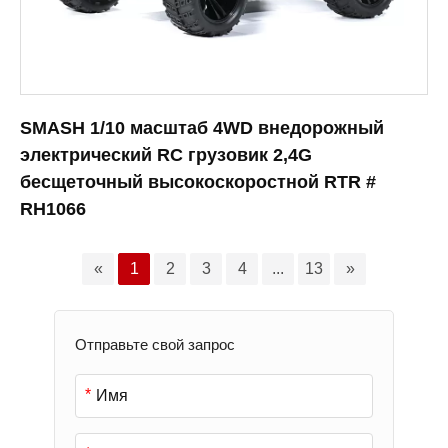
SMASH 1/10 масштаб 4WD внедорожный
электрический RC грузовик 2,4G
бесщеточный высокоскоростной RTR #
RH1066
«
1
2
3
4
...
13
»
Отправьте свой запрос
*