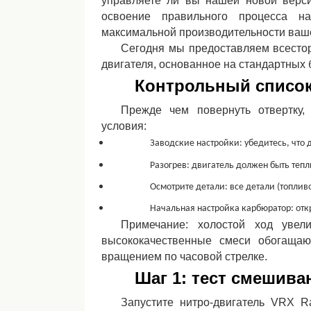
управляете ли вы нашей новой верси
освоение правильного процесса н
максимальной производительности ваше
Сегодня мы предоставляем всестор
двигателя, основанное на стандартных 
Контрольный список
Прежде чем повернуть отвертку,
условия:
Заводские настройки: убедитесь, что 
Разогрев: двигатель должен быть теп
Осмотрите детали: все детали (топли
Начальная настройка карбюратор: отк
Примечание: холостой ход увел
высококачественные смеси обогащаю
вращением по часовой стрелке.
Шаг 1: тест смешива
Запустите нитро-двигатель VRX R