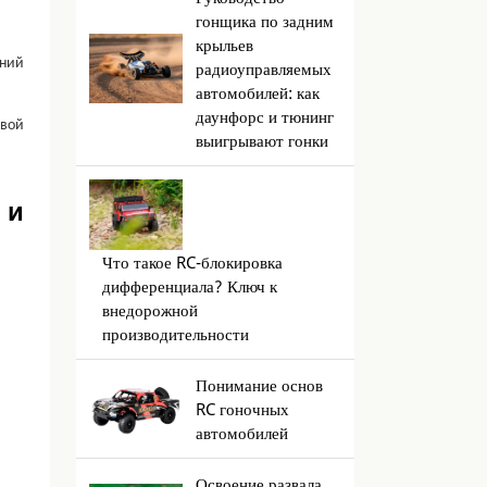
гонщика по задним
крыльев
жний
радиоуправляемых
автомобилей: как
даунфорс и тюнинг
овой
выигрывают гонки
 и
Что такое RC-блокировка
дифференциала? Ключ к
внедорожной
производительности
Понимание основ
RC гоночных
автомобилей
Освоение развала