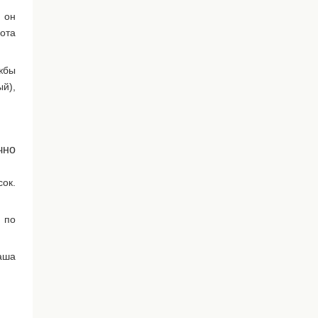
 он
ота
ужбы
ый),
чно
ок.
а по
аша