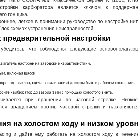
ей Nitro COBRA или классической серией RH1001, RH8
астройки карбюратора является ключом к поддержа
го гонщика.
оннее, легкое в понимании руководство по настройке нит
блок-схемах устранения неисправностей.
 предварительной настройки
 убедитесь, что соблюдены следующие основополагаю
двигатель настроен на заводские характеристики.
лым, включая шасси.
вопровод, выхлоп, свеча накаливания) должны быть в рабочем состоянии.
ройте карбюратор до зазора 1 мм с помощью холостого винта.
ичивается при вращении по часовой стрелке. Низки
тся вращением против часовой стрелки и наклоняютс
ния на холостом ходу и низком уров
acing и дайте ему работать на холостом ходу в течени