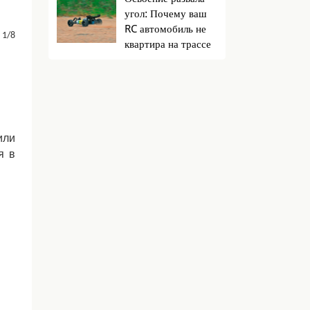
угол: Почему ваш
RC автомобиль не
 1/8
квартира на трассе
или
я в