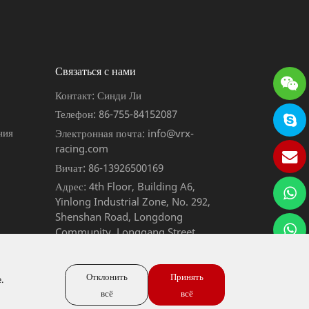
Связаться с нами
Контакт: Синди Ли
Телефон: 86-755-84152087
ния
Электронная почта: info@vrx-
racing.com
Вичат: 86-13926500169
Адрес: 4th Floor, Building A6,
Yinlong Industrial Zone, No. 292,
Shenshan Road, Longdong
Community, Longgang Street,
Longgang District, Shenzhen,
Guangdong, China
Отклонить
Принять
.
всё
всё
Карта сайта
Политика конфиденциальности