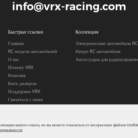
info@vrx-racing.com
Быстрые ссылки
Коллекция
Главная
Электрические автомобили RC
RC модели автомобилей
Нитро RC автомобили
О нас
Аксессуары для радиоуправле
Почему VRX
Решения
Быть дилером
Поддержка VRX
Связаться с нами
изации вашего опыта, но вы можете отказаться от несерьезных файлов cookie
енциальности
Co., Ltd.
Все права защищены.