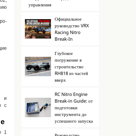
02,
управления
нию
Официальное
ро-
руководство VRX
Racing Nitro
Break-In
щие
Глубокое
погружение в
строительство
RH818 из частей
вверх
RC Nitro Engine
е и
Break-in Guide: от
я с
подготовки
инструмента до
не
успешного запуска
е 1
Руководство