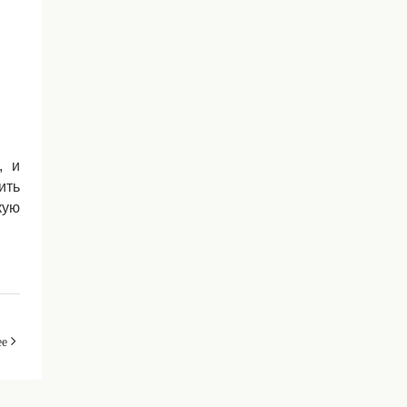
, и
ить
кую
ее