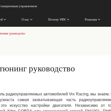
истанционным управлением
ей
О нас
Почему VRX
Решения
тюнинг руководство
 тюнинг руководство
ль радиоуправляемых автомобилей Vrx Racing, мы знаем, 
тузиаста самая захватывающая часть радиоуправляем
 это искусство настройки двигателя. Независимо от то