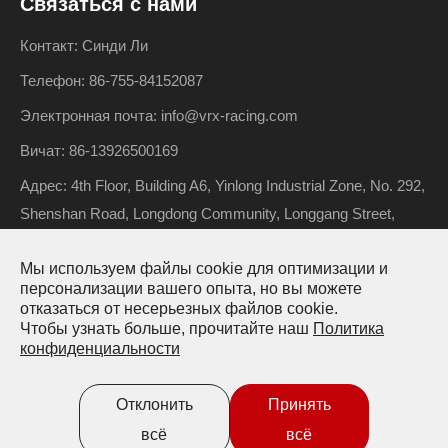
Связаться с нами
Контакт: Синди Ли
Телефон: 86-755-84152087
Электронная почта: info@vrx-racing.com
Вичат: 86-13926500169
Адрес: 4th Floor, Building A6, Yinlong Industrial Zone, No. 292,
Shenshan Road, Longdong Community, Longgang Street,
Longgang District, Shenzhen, Guangdong, China
Мы используем файлы cookie для оптимизации и
персонализации вашего опыта, но вы можете
отказаться от несерьезных файлов cookie.
Авторские права ©
Riverhobby Tech (Shenzhen) Co., Ltd.
Чтобы узнать больше, прочитайте наш
Политика
конфиденциальности
Все права защищены.
Карта сайта
Политика конфиденциальности
Отклонить
Принять
всё
всё