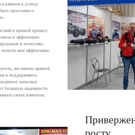
ся ключом к успеху
 быть простыми и
и.
еткий и прямой процесс
поняты и эффективно
родажам и логистике.
ы помочь вам эффективно
дитель, мы имеем прямой
ми и поддерживать
бходимых запасных
ает большую надежность
живать своих клиентов.
Привержен
росту