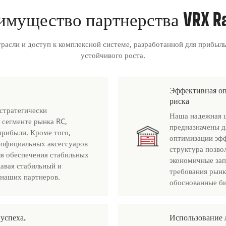
имущество партнерства VRX Ra
расли и доступ к комплексной системе, разработанной для прибыл
устойчивого роста.
Эффективная оп
риска
стратегически
Наша надежная ц
 сегменте рынка RC,
предназначены д
прибыли. Кроме того,
оптимизации эфф
 официальных аксессуаров
структура позво
ля обеспечения стабильных
экономичные зап
авая стабильный и
требования рынк
 наших партнеров.
обоснованные би
успеха.
Использование 