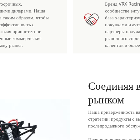
госрочных,
Бренд VRX Racin
шими дилерами. Наша
сообществе энту
а таким образом, чтобы
база характериз
 эффективность с
покупками и аут
лючая приоритетное
партнеры получа
енные коммерческие
рыночного спрос
ржку рынка.
клиентов и боле
Соединяя в
рынком
Наша приверженность ва
стратегии: продукты с в
послепродажного обслуж
Позиционирование проду