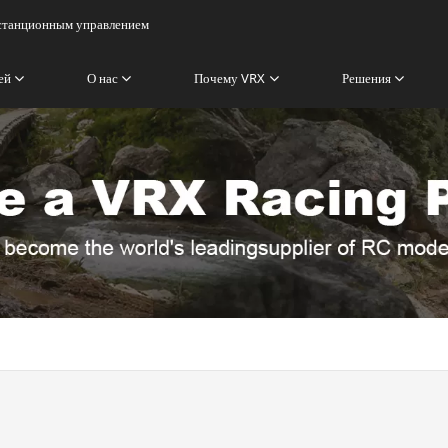
истанционным управлением
ей
О нас
Почему VRX
Решения