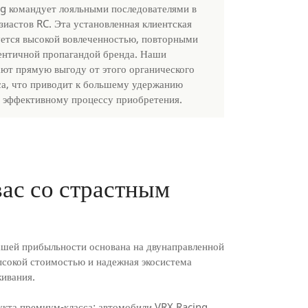
g командует лояльными последователями в
зиастов RC. Эта установленная клиентская
уется высокой вовлеченностью, повторными
ентичной пропагандой бренда. Наши
ют прямую выгоду от этого органического
а, что приводит к большему удержанию
е эффективному процессу приобретения.
ас со страстным
шей прибыльности основана на двунаправленной
ысокой стоимостью и надежная экосистема
ивания.
кта премиум-класса: автомобили VRX Racing