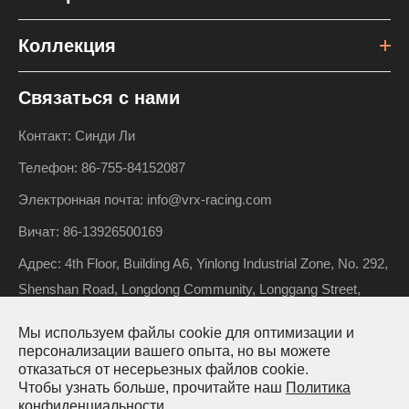
Коллекция
Связаться с нами
Контакт: Синди Ли
Телефон: 86-755-84152087
Электронная почта: info@vrx-racing.com
Вичат: 86-13926500169
Адрес: 4th Floor, Building A6, Yinlong Industrial Zone, No. 292,
Shenshan Road, Longdong Community, Longgang Street,
Longgang District, Shenzhen, Guangdong, China
Мы используем файлы cookie для оптимизации и
персонализации вашего опыта, но вы можете
отказаться от несерьезных файлов cookie.
Чтобы узнать больше, прочитайте наш
Политика
Авторские права ©
Riverhobby Tech (Shenzhen) Co., Ltd.
конфиденциальности